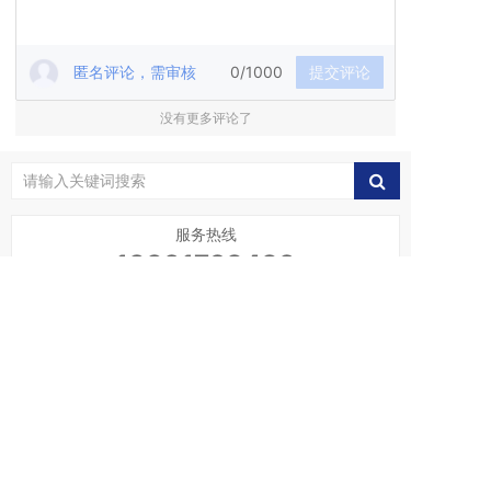
匿名评论，需审核
0/1000
提交评论
没有更多评论了
服务热线
13391728489
最新资讯
机房精密空调风冷系统是什么？它的优劣分别体
1
现在哪里？
精密空调安装要注意什么？
2
精密空调制冷系统的常见故障有哪些?
3
机房精密空调不制冷的根本原因？
4