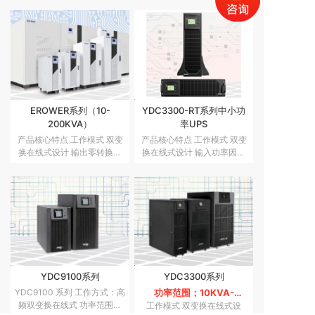
块、监控模块、配电模块（限
自带输出隔离变压器，抗干扰
单柜），功率模块为3U，旁
能力强 极小的零地电压差，
路模块为3U，监控模块1U，
保护设备的安全运行 负载兼
配电模块11U，适配
容性好，可以
EROWER系列（10-
YDC3300-RT系列中小功
200KVA）
率UPS
产品核心特点 工作模式 双变
产品核心特点 工作模式 双变
换在线式设计 输出零转换时
换在线式设计 输入功率因数
间 输入功率因数可达
校正（PFC）技术，输入功因
0.97（带输入滤波器） DSP
高达0.99 并机冗余功能 无需
全数字化控制 双DSP数字化
并机柜，可直接并机，
控制，控制系统更稳定可靠
10~40kVA, 80kVA可4台并
高输出功率因数 输出功率因
联 ;100~200kVA可6台并联
并机时可
YDC9100系列
YDC3300系列
YDC9100 系列 工作方式：高
功率范围；10KVA-
频双变换在线式 功率范围：
200KVA；三进三出高频
工作模式 双变换在线式设