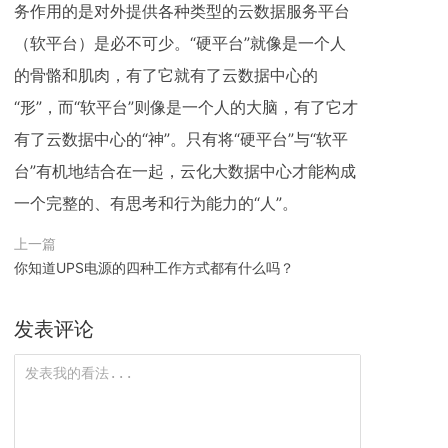
务作用的是对外提供各种类型的云数据服务平台
（软平台）是必不可少。“硬平台”就像是一个人
的骨骼和肌肉，有了它就有了云数据中心的
“形”，而“软平台”则像是一个人的大脑，有了它才
有了云数据中心的“神”。只有将“硬平台”与“软平
台”有机地结合在一起，云化大数据中心才能构成
一个完整的、有思考和行为能力的“人”。
上一篇
你知道UPS电源的四种工作方式都有什么吗？
发表评论