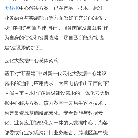
大数据
中心解决方案，已在产品、技术、标准、
业务融合与实施能力等方面做好了充分的准备，
我们将把“与‘新基建’同行，服务国家发展战略”作
为自身的使命和发展战略，尽自己所能为“新基
建”建设添砖加瓦。
云化大数据中心总体架构
基于对“新基建”中对新一代云化大数据中心建设
需求的理解与应用需求，大唐电信推出了面向“部
－省－市－本地”多层级建设需求的一体化云大数
据中心解决方案。该方案基于云原生容器技术，
构建集资源基础设施云化、安全设施与数据云
化、业务应用智能化为一体的大数据中心，为各
部委或行业实现跨部门业务融合、跨地区集中统